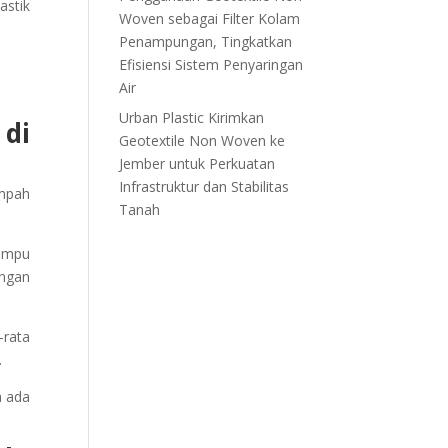
astik
Woven sebagai Filter Kolam
Penampungan, Tingkatkan
Efisiensi Sistem Penyaringan
Air
Urban Plastic Kirimkan
di
Geotextile Non Woven ke
Jember untuk Perkuatan
Infrastruktur dan Stabilitas
mpah
Tanah
mampu
engan
-rata
.
a ada