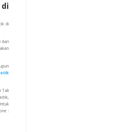
 di
ik di
 dari
 akan
aupun
astik
 Tali
stik,
Untuk
one :