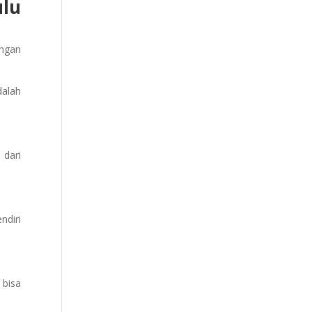
ulu
ungan
dalah
 dari
ndiri
 bisa