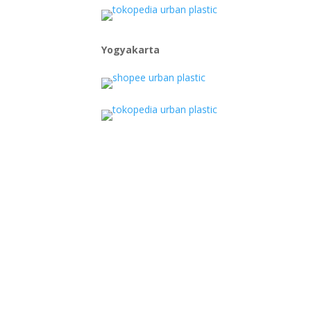
amatan
 Kota Jakarta
ah Khusus
Yogyakarta
arta 11720