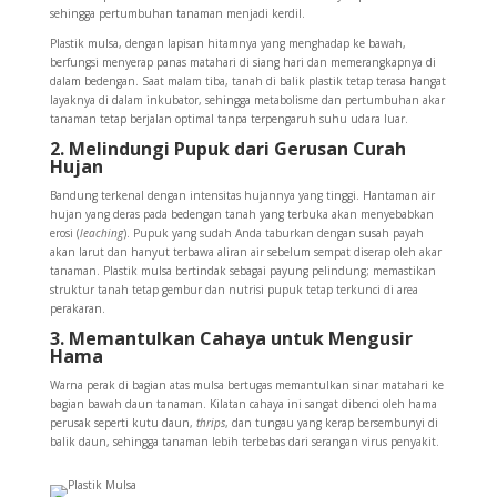
sehingga pertumbuhan tanaman menjadi kerdil.
Plastik mulsa, dengan lapisan hitamnya yang menghadap ke bawah,
berfungsi menyerap panas matahari di siang hari dan memerangkapnya di
dalam bedengan. Saat malam tiba, tanah di balik plastik tetap terasa hangat
layaknya di dalam inkubator, sehingga metabolisme dan pertumbuhan akar
tanaman tetap berjalan optimal tanpa terpengaruh suhu udara luar.
2. Melindungi Pupuk dari Gerusan Curah
Hujan
Bandung terkenal dengan intensitas hujannya yang tinggi. Hantaman air
hujan yang deras pada bedengan tanah yang terbuka akan menyebabkan
erosi (
leaching
). Pupuk yang sudah Anda taburkan dengan susah payah
akan larut dan hanyut terbawa aliran air sebelum sempat diserap oleh akar
tanaman. Plastik mulsa bertindak sebagai payung pelindung; memastikan
struktur tanah tetap gembur dan nutrisi pupuk tetap terkunci di area
perakaran.
3. Memantulkan Cahaya untuk Mengusir
Hama
Warna perak di bagian atas mulsa bertugas memantulkan sinar matahari ke
bagian bawah daun tanaman. Kilatan cahaya ini sangat dibenci oleh hama
perusak seperti kutu daun,
thrips
, dan tungau yang kerap bersembunyi di
balik daun, sehingga tanaman lebih terbebas dari serangan virus penyakit.