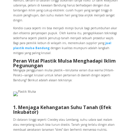
Namun, bertani di dataran tinggi bukanlah tanpa risiko. Di balik kesejukan
udaranya, petani di kawasan Bandung harus berhadapan dengan dua
tantangan iklim yang cukup ekstrem: curah hujan yang sangat tinggi di
musim penghujan, dan suhu malam hari yang bisa anjlok menjadi sangat
dingin.
Kondisi cuaca seperti ini bisa menjadi mimpi buruk bagi pertumbuhan akar
dan efisiensi penyerapan pupuk. Oleh karena itu, pengaplikasian teknologi
sederhana seperti plastik penutup tanah menjadi sebuah prosedur wajib.
Bagi para pemilik kebun di wilayah ini, menemukan
supplier
yang
jual
plastik mulsa Bandung
dengan kualitas mumpuni adalah langkah
mitigasi yang paling krusial.
Peran Vital Plastik Mulsa Menghadapi Iklim
Pegunungan
Mengapa penggunaan mulsa plastik—terutama varian dua warna (Hitam-
Perak)—sangat krusial untuk lahan pertanian di daerah dingin seperti
Bandung? Berikut adalah alasan teknisnya:
1. Menjaga Kehangatan Suhu Tanah (Efek
Inkubator)
Di dataran tinggi seperti Ciwidey atau Lembang, suhu udara saat malam
atau menjelang subuh bisa turun drastis. Tanah yang terlalu dingin akan
membuat perakaran tanaman “stres” dan berhenti menyerap nutrisi,