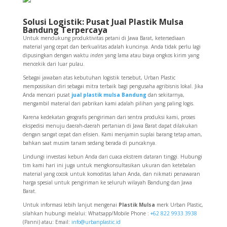
Solusi Logistik: Pusat Jual Plastik Mulsa
Bandung Terpercaya
Untuk mendukung produktivitas petani di Jawa Barat, ketersediaan
material yang cepat dan berkualitas adalah kuncinya. Anda tidak perlu lagi
dipusingkan dengan waktu
inden
yang lama atau biaya ongkos kirim yang
mencekik dari luar pulau.
Sebagai jawaban atas kebutuhan logistik tersebut, Urban Plastic
memposisikan diri sebagai mitra terbaik bagi pengusaha agribisnis lokal. Jika
Anda mencari pusat
jual plastik mulsa Bandung
dan sekitarnya,
mengambil material dari pabrikan kami adalah pilihan yang paling logis.
Karena kedekatan geografis pengiriman dari sentra produksi kami, proses
ekspedisi menuju daerah-daerah pertanian di Jawa Barat dapat dilakukan
dengan sangat cepat dan efisien. Kami menjamin suplai barang tetap aman,
bahkan saat musim tanam sedang berada di puncaknya.
Lindungi investasi kebun Anda dari cuaca ekstrem dataran tinggi. Hubungi
tim kami hari ini juga untuk mengkonsultasikan ukuran dan ketebalan
material yang cocok untuk komoditas lahan Anda, dan nikmati penawaran
harga spesial untuk pengiriman ke seluruh wilayah Bandung dan Jawa
Barat.
Untuk informasi lebih lanjut mengenai
Plastik Mulsa
merk Urban Plastic,
silahkan hubungi melalui: Whatsapp/Mobile Phone :
+62 822 9933 3938
(Panni) atau: Email:
info@urbanplastic.id