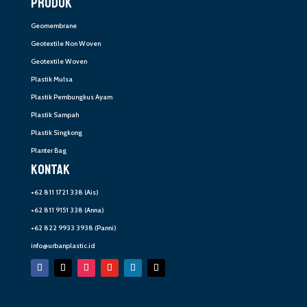
PRODUK
Geomembrane
Geotextile Non Woven
Geotextile Woven
Plastik Mulsa
Plastik Pembungkus Ayam
Plastik Sampah
Plastik Singkong
Planter Bag
KONTAK
+62 811 1721 338
(Ais)
+62 811 9151 338
(Anna)
+62 822 9933 3938
(Panni)
info@urbanplastic.id