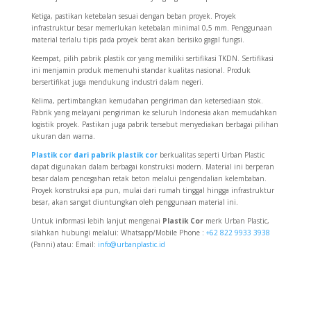
Ketiga, pastikan ketebalan sesuai dengan beban proyek. Proyek
infrastruktur besar memerlukan ketebalan minimal 0,5 mm. Penggunaan
material terlalu tipis pada proyek berat akan berisiko gagal fungsi.
Keempat, pilih pabrik plastik cor yang memiliki sertifikasi TKDN. Sertifikasi
ini menjamin produk memenuhi standar kualitas nasional. Produk
bersertifikat juga mendukung industri dalam negeri.
Kelima, pertimbangkan kemudahan pengiriman dan ketersediaan stok.
Pabrik yang melayani pengiriman ke seluruh Indonesia akan memudahkan
logistik proyek. Pastikan juga pabrik tersebut menyediakan berbagai pilihan
ukuran dan warna.
Plastik cor dari pabrik plastik cor
berkualitas seperti Urban Plastic
dapat digunakan dalam berbagai konstruksi modern. Material ini berperan
besar dalam pencegahan retak beton melalui pengendalian kelembaban.
Proyek konstruksi apa pun, mulai dari rumah tinggal hingga infrastruktur
besar, akan sangat diuntungkan oleh penggunaan material ini.
Untuk informasi lebih lanjut mengenai
Plastik Cor
merk Urban Plastic,
silahkan hubungi melalui: Whatsapp/Mobile Phone :
+62 822 9933 3938
(Panni) atau: Email:
info@urbanplastic.id