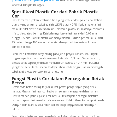
plastik cor dari pabrik plastik cor
berkualitas penting agar kualitas
struktur bangunan bagus.
Spesifikasi Plastik Cor dari Pabrik Plastik
Cor
Plastik cor merupakan lembaran tipis yang terbuat dari polietilena. Bahan
utama yang umum dipakai adalah LLDPE atau HDPE. Kedua material ini
memiliki sifat elastis dan tahan air. Lembaran plastik ini biasanya berwarna
hijau, biru, atau bening. Ketebalannya bervariasi mulai dari 0,05 mm
hingga 0,5 mm. Pabrik plastik cor menyediakan ukuran per roll mulai dari
25 meter hingga 100 meter. Lebar standarnya berkisar antara 1 meter
sampai 3 meter.
Pemilihan ketebalan bergantung pada jenis proyek konstruksi. Proyek
ringan seperti lantai rumah memakai ketebalan 0,3 mm. Sementara itu,
proyek berat seperti jembatan memerlukan ketebalan 0,7 mm. Material
yang lebih tebal tentu memiliki daya tahan lebih tinggi. Hal ini mencegah
sobek saat proses pengecoran berlangsung.
Fungsi Plastik Cor dalam Pencegahan Retak
Beton
Retak pada beton sering terjadi akibat proses pengeringan yang tidak
merata. Masalah ini muncul ketika air semen meresap ke dalam tanah.
Plastik cor dari pabrik plastik cor berkualitas berperan sebagai moisture
barrier. Lapisan ini menahan air semen agar tidak hilang ke pori-pori tanah.
Dengan demikian, rasio air dan semen tetap terjaga sesuai rancangan
teknis.
Selain itu, plastik cor juga menghalangi kelembaban dari tanah naik ke