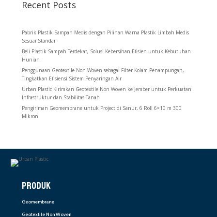
Recent Posts
Pabrik Plastik Sampah Medis dengan Pilihan Warna Plastik Limbah Medis
Sesuai Standar
Beli Plastik Sampah Terdekat, Solusi Kebersihan Efisien untuk Kebutuhan
Hunian
Penggunaan Geotextile Non Woven sebagai Filter Kolam Penampungan,
Tingkatkan Efisiensi Sistem Penyaringan Air
Urban Plastic Kirimkan Geotextile Non Woven ke Jember untuk Perkuatan
Infrastruktur dan Stabilitas Tanah
Pengiriman Geomembrane untuk Project di Sanur, 6 Roll 6×10 m 300
Mikron
PRODUK
Geomembrane
Geotextile Non Woven