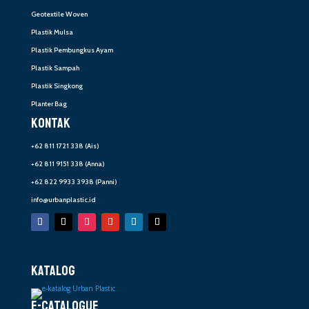
Geotextile Woven
Plastik Mulsa
Plastik Pembungkus Ayam
Plastik Sampah
Plastik Singkong
Planter Bag
KONTAK
+62 811 1721 338
(Ais)
+62 811 9151 338
(Anna)
+62 822 9933 3938
(Panni)
info@urbanplastic.id
KATALOG
E-CATALOGUE