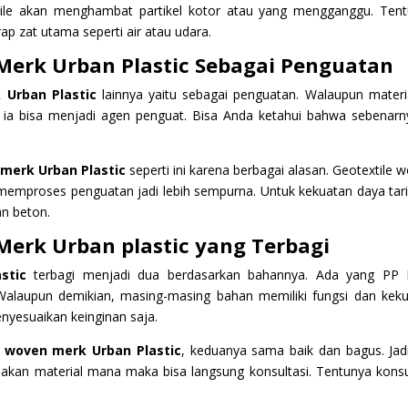
tile akan menghambat partikel kotor atau yang mengganggu. Ten
ap zat utama seperti air atau udara.
 Merk Urban Plastic Sebagai Penguatan
 Urban Plastic
lainnya yaitu sebagai penguatan. Walaupun materia
a ia bisa menjadi agen penguat. Bisa Anda ketahui bahwa sebenarn
merk Urban Plastic
seperti ini karena berbagai alasan. Geotextile 
a memproses penguatan jadi lebih sempurna. Untuk kekuatan daya tar
an beton.
 Merk Urban plastic yang Terbagi
astic
terbagi menjadi dua berdasarkan bahannya. Ada yang PP 
 Walaupun demikian, masing-masing bahan memiliki fungsi dan kek
nyesuaikan keinginan saja.
 woven merk Urban Plastic
, keduanya sama baik dan bagus. Jadi
kan material mana maka bisa langsung konsultasi. Tentunya konsu