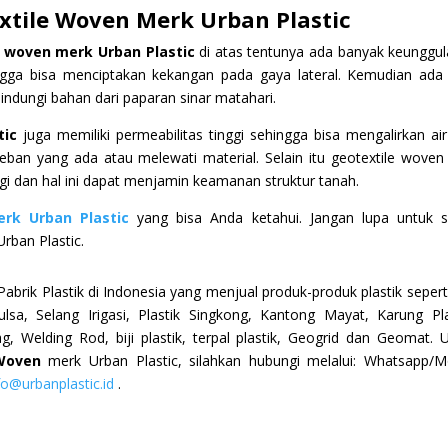
xtile Woven Merk Urban Plastic
 woven merk Urban Plastic
di atas tentunya ada banyak keunggul
hingga bisa menciptakan kekangan pada gaya lateral. Kemudian ada
ndungi bahan dari paparan sinar matahari.
tic
juga memiliki permeabilitas tinggi sehingga bisa mengalirkan air
 beban yang ada atau melewati material. Selain itu geotextile woven
nggi dan hal ini dapat menjamin keamanan struktur tanah.
rk Urban Plastic
yang bisa Anda ketahui. Jangan lupa untuk s
rban Plastic.
abrik Plastik di Indonesia yang menjual produk-produk plastik seperti
ulsa, Selang Irigasi, Plastik Singkong, Kantong Mayat, Karung Pla
Welding Rod, biji plastik, terpal plastik, Geogrid dan Geomat. 
 Woven
merk Urban Plastic, silahkan hubungi melalui: Whatsapp/M
fo@urbanplastic.id
.