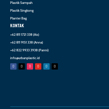
Plastik Sampah
Plastik Singkong
Planter Bag
KONTAK
+62 811 1721 338
(Ais)
+62 811 9151 338
(Anna)
+62 822 9933 3938
(Panni)
info@urbanplastic.id