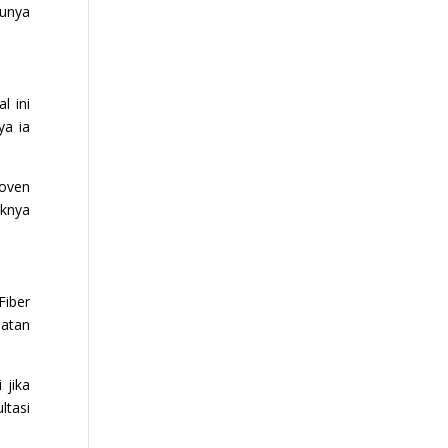
tunya
l ini
ya ia
woven
iknya
Fiber
uatan
 jika
ltasi