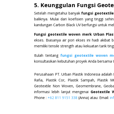
5. Keunggulan Fungsi Geote
Setelah mengetahui banyak
fungsi geotextile
baliknya. Mulai dari koefisien yang tinggi se
kandungan Carbon Black UV berfungsi untuk meli
Fungsi geotextile woven merk Urban Plas
ekses. Biasanya air pori ekses ini hadi akibat
memiliki tensile strength atau kekuatan tarik ti
Itulah tentang
fungsi geotextile woven me
konsultasikan kebutuhan proyek Anda bersama U
Perusahaan PT. Urban Plastik Indonesia adalah P
Rafia, Plastik Cor, Plastik Sampah, Plastik M
Geotextile Non Woven, Geomembrane, Geobag, 
informasi lebih lanjut mengenai
Geotextile
Phone :
+62 811 9151 338
(Anna) atau: Email:
in