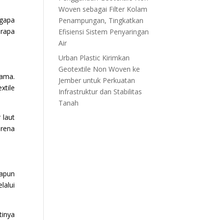
Woven sebagai Filter Kolam
gapa
Penampungan, Tingkatkan
rapa
Efisiensi Sistem Penyaringan
Air
Urban Plastic Kirimkan
Geotextile Non Woven ke
tama.
Jember untuk Perkuatan
xtile
Infrastruktur dan Stabilitas
Tanah
 laut
arena
dapun
lalui
tinya