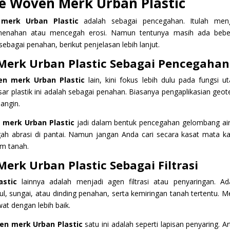
le Woven Merk Urban Plastic
merk Urban Plastic
adalah sebagai pencegahan. Itulah men
 menahan atau mencegah erosi. Namun tentunya masih ada bebe
bagai penahan, berikut penjelasan lebih lanjut.
 Merk Urban Plastic Sebagai Pencegahan
en merk Urban Plastic
lain, kini fokus lebih dulu pada fungsi u
r plastik ini adalah sebagai penahan. Biasanya pengaplikasian geote
 angin.
 merk Urban Plastic
jadi dalam bentuk pencegahan gelombang air
gah abrasi di pantai. Namun jangan Anda cari secara kasat mata k
am tanah.
Merk Urban Plastic Sebagai Filtrasi
stic
lainnya adalah menjadi agen filtrasi atau penyaringan. A
 sungai, atau dinding penahan, serta kemiringan tanah tertentu. Me
wat dengan lebih baik.
en merk Urban Plastic
satu ini adalah seperti lapisan penyaring. Ar