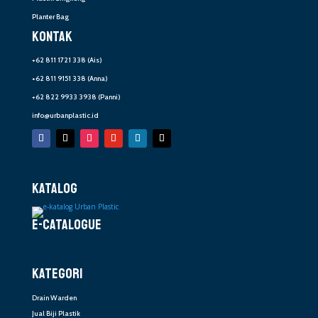
Planter Bag
KONTAK
+62 811 1721 338
(Ais)
+62 811 9151 338
(Anna)
+62 822 9933 3938
(Panni)
info@urbanplastic.id
KATALOG
E-CATALOGUE
KATEGORI
Drain Warden
Jual Biji Plastik