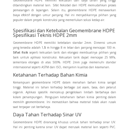
Geomembrane HDPE memiliki kekuatan dan daya tahan yang tinggi
dibandingkan material lain. Sifat fleksibel dari HDPE memudahkan proses
pemasangan di lapangan. Selain itu, geomembrane HDPE menawarkan
biaya efektif dengan umur panjang. Hal ini menjadikannya pilihan yang
populer dalam proyek konstruksi yang memerlukan solusi kedap air.
Spesifikasi dan Ketebalan Geomembrane HDPE
Spesifikasi Teknis HDPE 2mm
Geomembrane HDPE memiliki ketebalan standar 2mm. Dimensi umum
yang tersedia adalah 1,
5
m hingga 8 m lebar dan panjang mencapai 100 m.
Sifat fisik
seperti kekuatan tarik dan elongasi membuatnya pilihan yang
baik untuk aplikasi konstruksi. Kekuatan tarik dapat mencapai 25 MPa,
sementara elongasi di atas 500%. HDPE 2mm juga memenuhi standar
internasional seperti ASTM dan ISO, menjamin kualitas dan keamanan.
Ketahanan Terhadap Bahan Kimia
Kemampuan geomembrane HDPE dalam menahan bahan kimia sangat
tinggi. Material ini tahan terhadap berbagai zat asam, basa, dan pelarut
organik. Aplikasi spesifik mencakup pengelolaan limbah berbahaya dan
kolam penampungan. Pengujian ketahanan bahan kimia penting dalam
memilih geomembrane. Ini memastikan bahwa material tidak akan rusak
saat terpapar zat berbahaya.
Daya Tahan Terhadap Sinar UV
Geomembrane HDPE dirancang khusus untuk tahan terhadap sinar UV.
Hal ini penting karena sinar UV dapat merusak material lain seperti PVC.