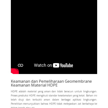
Keamanan dan Pemeliharaan Geomembrane
Keamanan Material HDPE
HDPE adalah material yang aman dan tidak beracun untuk lingkungan.
Proses produksi HDPE mengikuti standar keselamatan yang ketat. Bahan ini
telah diuji dan terbukti aman dalam berbagai aplikasi lingkungan.
Penelitian menunjukkan bahwa HDPE tidak melepaskan zat berbahaya ke
dalam tanah atau air.