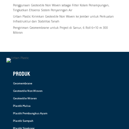
Penggunaan Geotextile Non Woven sebagai Filter Kolam Penampungan,
Tingkatkan Efisiensi Sistem Penyaringan Air
Urban Plastic Kirimkan Geotextile Non Woven ke Jember untuk Perkuatan
Infrastruktur dan Stabilitas Tanah
Pengiriman Geomembrane untuk Project di Sanur, 6 Roll 6×10 m 300
Mikron
PRODUK
Geomembrane
Geotextile Non Woven
Geotextile Woven
Plastik Mulsa
Plastik Pembungkus Ayam
Plastik Sampah
Plastik Singkong