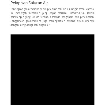
Pelapisan Saluran Air
Pentingnya geomembrane dalam pelapisan saluran air sangat besar. Material
ini mencegah kebocoran yang dapat merusak infrastruktur. Teknik
pemasangan yang umum termasuk metode pengelasan dan penempelan.
Penggunaan geomembrane juga meningkatkan efisiensi sistem drainase
dengan mengurangi kehilangan air.