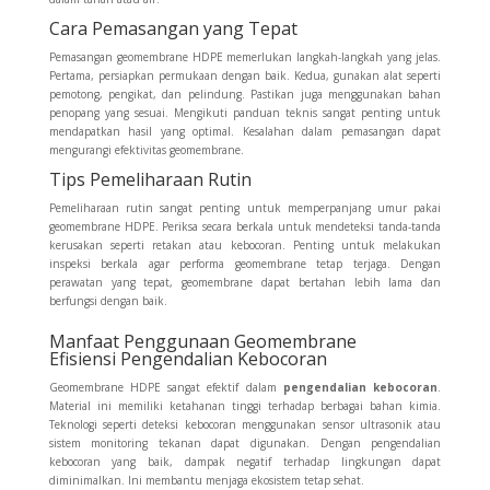
Cara Pemasangan yang Tepat
Pemasangan geomembrane HDPE memerlukan langkah-langkah yang jelas.
Pertama, persiapkan permukaan dengan baik. Kedua, gunakan alat seperti
pemotong, pengikat, dan pelindung. Pastikan juga menggunakan bahan
penopang yang sesuai. Mengikuti panduan teknis sangat penting untuk
mendapatkan hasil yang optimal. Kesalahan dalam pemasangan dapat
mengurangi efektivitas geomembrane.
Tips Pemeliharaan Rutin
Pemeliharaan rutin sangat penting untuk memperpanjang umur pakai
geomembrane HDPE. Periksa secara berkala untuk mendeteksi tanda-tanda
kerusakan seperti retakan atau kebocoran. Penting untuk melakukan
inspeksi berkala agar performa geomembrane tetap terjaga. Dengan
perawatan yang tepat, geomembrane dapat bertahan lebih lama dan
berfungsi dengan baik.
Manfaat Penggunaan Geomembrane
Efisiensi Pengendalian Kebocoran
Geomembrane HDPE sangat efektif dalam
pengendalian kebocoran
.
Material ini memiliki ketahanan tinggi terhadap berbagai bahan kimia.
Teknologi seperti deteksi kebocoran menggunakan sensor ultrasonik atau
sistem monitoring tekanan dapat digunakan. Dengan pengendalian
kebocoran yang baik, dampak negatif terhadap lingkungan dapat
diminimalkan. Ini membantu menjaga ekosistem tetap sehat.