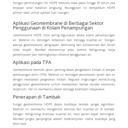
Dengan perlindungan UV, HDPE memiliki masa pakai hingga 30 tahun jika
terpapar sinar matahari langsung. Keunggulan ini menjadikan HDPE
pilihan ideal untuk aplikasi luar ruangan.
Aplikasi Geomembrane di Berbagai Sektor
Penggunaan di Kolam Penampungan
Geomembrane HDPE 2mm sering digunakan dalam kolam penampungan
air. Material ini mencegah kebocoran dan menjaga kualitas air. Dengan
adanya geomembrane, penguapan berkurang dan kontaminasi dari tanah
tidak terjadi. Manfaat ekonominya jelas, karena mengurangi biaya
pemeliharaan dan meningkatkan efisiensi penggunaan air.
Aplikasi pada TPA
Geomembrane memiliki peran penting dalam pengelolaan limbah di tempat
pembuangan akhir (TPA). Material ini mencegah pencemaran tanah dan air
dengan membatasi pergerakan limbah. Regulasi lingkungan mendukung
penggunaan geomembrane untuk memastikan bahwa standar keamanan
terpenuhi. Hal ini membantu dalam menjaga kesehatan masyarakat.
Penerapan di Tambak
Fungsi geomembrane HDPE dalam budidaya tambak sangat signifikan.
Material ini membantu mengontrol salinitas dan kualitas air di tambak.
Dengan mengurangi fluktuasi kualitas air, hasil panen dapat meningkat.
Manfaat jangka panjangnya adalah keberlanjutan usaha budidaya yang
lebih baik.