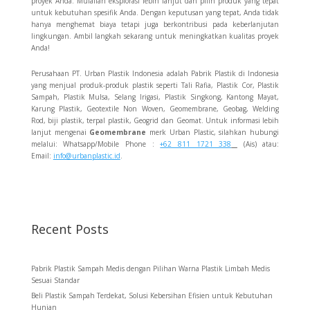
proyek Anda. Mulailah eksplorasi lebih lanjut dan pilih produk yang tepat
untuk kebutuhan spesifik Anda. Dengan keputusan yang tepat, Anda tidak
hanya menghemat biaya tetapi juga berkontribusi pada keberlanjutan
lingkungan. Ambil langkah sekarang untuk meningkatkan kualitas proyek
Anda!
Perusahaan PT. Urban Plastik Indonesia adalah Pabrik Plastik di Indonesia
yang menjual produk-produk plastik seperti Tali Rafia, Plastik Cor, Plastik
Sampah, Plastik Mulsa, Selang Irigasi, Plastik Singkong, Kantong Mayat,
Karung Plastik, Geotextile Non Woven, Geomembrane, Geobag, Welding
Rod, biji plastik, terpal plastik, Geogrid dan Geomat. Untuk informasi lebih
lanjut mengenai
Geomembrane
merk Urban Plastic, silahkan hubungi
melalui: Whatsapp/Mobile Phone :
+62 811 1721 338
(Ais) atau:
Email:
info@urbanplastic.id
.
Recent Posts
Pabrik Plastik Sampah Medis dengan Pilihan Warna Plastik Limbah Medis
Sesuai Standar
Beli Plastik Sampah Terdekat, Solusi Kebersihan Efisien untuk Kebutuhan
Hunian