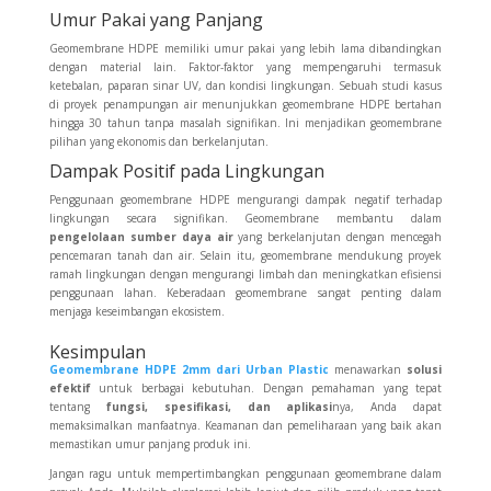
Umur Pakai yang Panjang
Geomembrane HDPE memiliki umur pakai yang lebih lama dibandingkan
dengan material lain. Faktor-faktor yang mempengaruhi termasuk
ketebalan, paparan sinar UV, dan kondisi lingkungan. Sebuah studi kasus
di proyek penampungan air menunjukkan geomembrane HDPE bertahan
hingga 30 tahun tanpa masalah signifikan. Ini menjadikan geomembrane
pilihan yang ekonomis dan berkelanjutan.
Dampak Positif pada Lingkungan
Penggunaan geomembrane HDPE mengurangi dampak negatif terhadap
lingkungan secara signifikan. Geomembrane membantu dalam
pengelolaan sumber daya air
yang berkelanjutan dengan mencegah
pencemaran tanah dan air. Selain itu, geomembrane mendukung proyek
ramah lingkungan dengan mengurangi limbah dan meningkatkan efisiensi
penggunaan lahan. Keberadaan geomembrane sangat penting dalam
menjaga keseimbangan ekosistem.
Kesimpulan
Geomembrane HDPE 2mm dari Urban Plastic
menawarkan
solusi
efektif
untuk berbagai kebutuhan. Dengan pemahaman yang tepat
tentang
fungsi, spesifikasi, dan aplikasi
nya, Anda dapat
memaksimalkan manfaatnya. Keamanan dan pemeliharaan yang baik akan
memastikan umur panjang produk ini.
Jangan ragu untuk mempertimbangkan penggunaan geomembrane dalam