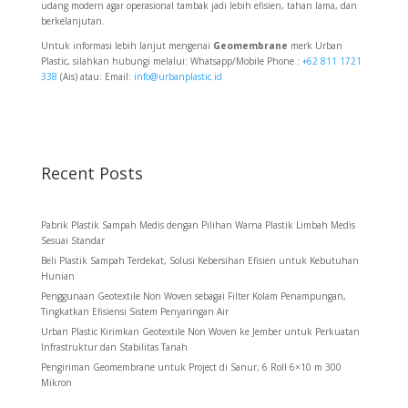
udang modern agar operasional tambak jadi lebih efisien, tahan lama, dan
berkelanjutan.
Untuk informasi lebih lanjut mengenai
Geomembrane
merk Urban
Plastic, silahkan hubungi melalui: Whatsapp/Mobile Phone :
+62 811 1721
338
(Ais) atau: Email:
info@urbanplastic.id
Recent Posts
Pabrik Plastik Sampah Medis dengan Pilihan Warna Plastik Limbah Medis
Sesuai Standar
Beli Plastik Sampah Terdekat, Solusi Kebersihan Efisien untuk Kebutuhan
Hunian
Penggunaan Geotextile Non Woven sebagai Filter Kolam Penampungan,
Tingkatkan Efisiensi Sistem Penyaringan Air
Urban Plastic Kirimkan Geotextile Non Woven ke Jember untuk Perkuatan
Infrastruktur dan Stabilitas Tanah
Pengiriman Geomembrane untuk Project di Sanur, 6 Roll 6×10 m 300
Mikron