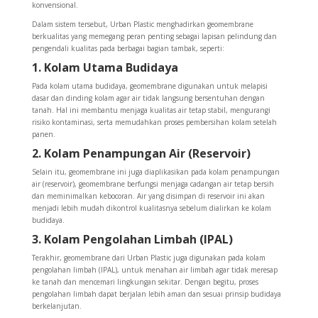
konvensional.
Dalam sistem tersebut, Urban Plastic menghadirkan geomembrane
berkualitas yang memegang peran penting sebagai lapisan pelindung dan
pengendali kualitas pada berbagai bagian tambak, seperti:
1. Kolam Utama Budidaya
Pada kolam utama budidaya, geomembrane digunakan untuk melapisi
dasar dan dinding kolam agar air tidak langsung bersentuhan dengan
tanah. Hal ini membantu menjaga kualitas air tetap stabil, mengurangi
risiko kontaminasi, serta memudahkan proses pembersihan kolam setelah
panen.
2. Kolam Penampungan Air (Reservoir)
Selain itu, geomembrane ini juga diaplikasikan pada kolam penampungan
air (reservoir), geomembrane berfungsi menjaga cadangan air tetap bersih
dan meminimalkan kebocoran. Air yang disimpan di reservoir ini akan
menjadi lebih mudah dikontrol kualitasnya sebelum dialirkan ke kolam
budidaya.
3. Kolam Pengolahan Limbah (IPAL)
Terakhir, geomembrane dari Urban Plastic juga digunakan pada kolam
pengolahan limbah (IPAL), untuk menahan air limbah agar tidak meresap
ke tanah dan mencemari lingkungan sekitar. Dengan begitu, proses
pengolahan limbah dapat berjalan lebih aman dan sesuai prinsip budidaya
berkelanjutan.