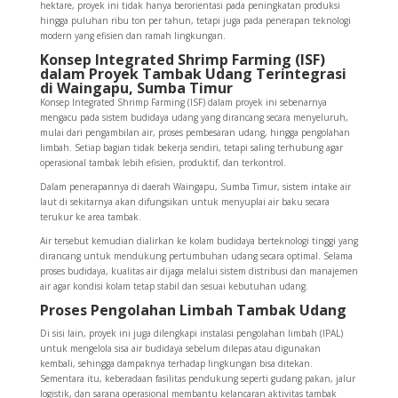
hektare, proyek ini tidak hanya berorientasi pada peningkatan produksi
hingga puluhan ribu ton per tahun, tetapi juga pada penerapan teknologi
modern yang efisien dan ramah lingkungan.
Konsep Integrated Shrimp Farming (ISF)
dalam Proyek Tambak Udang Terintegrasi
di Waingapu, Sumba Timur
Konsep Integrated Shrimp Farming (ISF) dalam proyek ini sebenarnya
mengacu pada sistem budidaya udang yang dirancang secara menyeluruh,
mulai dari pengambilan air, proses pembesaran udang, hingga pengolahan
limbah. Setiap bagian tidak bekerja sendiri, tetapi saling terhubung agar
operasional tambak lebih efisien, produktif, dan terkontrol.
Dalam penerapannya di daerah Waingapu, Sumba Timur, sistem intake air
laut di sekitarnya akan difungsikan untuk menyuplai air baku secara
terukur ke area tambak.
Air tersebut kemudian dialirkan ke kolam budidaya berteknologi tinggi yang
dirancang untuk mendukung pertumbuhan udang secara optimal. Selama
proses budidaya, kualitas air dijaga melalui sistem distribusi dan manajemen
air agar kondisi kolam tetap stabil dan sesuai kebutuhan udang.
Proses Pengolahan Limbah Tambak Udang
Di sisi lain, proyek ini juga dilengkapi instalasi pengolahan limbah (IPAL)
untuk mengelola sisa air budidaya sebelum dilepas atau digunakan
kembali, sehingga dampaknya terhadap lingkungan bisa ditekan.
Sementara itu, keberadaan fasilitas pendukung seperti gudang pakan, jalur
logistik, dan sarana operasional membantu kelancaran aktivitas tambak