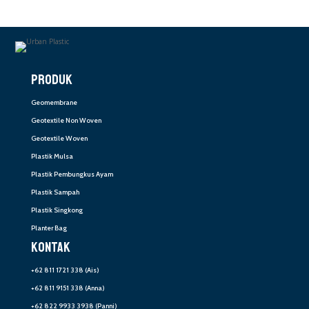
PRODUK
Geomembrane
Geotextile Non Woven
Geotextile Woven
Plastik Mulsa
Plastik Pembungkus Ayam
Plastik Sampah
Plastik Singkong
Planter Bag
KONTAK
+62 811 1721 338
(Ais)
+62 811 9151 338
(Anna)
+62 822 9933 3938
(Panni)