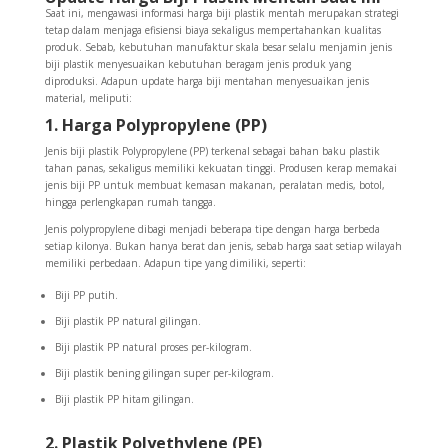
Saat ini, mengawasi informasi harga biji plastik mentah merupakan strategi
tetap dalam menjaga efisiensi biaya sekaligus mempertahankan kualitas
produk. Sebab, kebutuhan manufaktur skala besar selalu menjamin jenis
biji plastik menyesuaikan kebutuhan beragam jenis produk yang
diproduksi. Adapun update harga biji mentahan menyesuaikan jenis
material, meliputi:
1. Harga Polypropylene (PP)
Jenis biji plastik Polypropylene (PP) terkenal sebagai bahan baku plastik
tahan panas, sekaligus memiliki kekuatan tinggi. Produsen kerap memakai
jenis biji PP untuk membuat kemasan makanan, peralatan medis, botol,
hingga perlengkapan rumah tangga.
Jenis polypropylene dibagi menjadi beberapa tipe dengan harga berbeda
setiap kilonya. Bukan hanya berat dan jenis, sebab harga saat setiap wilayah
memiliki perbedaan. Adapun tipe yang dimiliki, seperti:
Biji PP putih.
Biji plastik PP natural gilingan.
Biji plastik PP natural proses per-kilogram.
Biji plastik bening gilingan super per-kilogram.
Biji plastik PP hitam gilingan.
2. Plastik Polyethylene (PE)