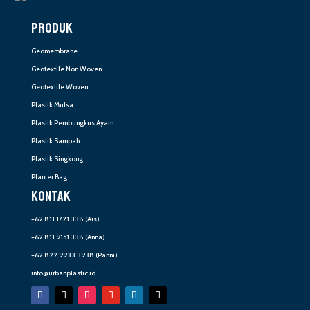
PRODUK
Geomembrane
Geotextile Non Woven
Geotextile Woven
Plastik Mulsa
Plastik Pembungkus Ayam
Plastik Sampah
Plastik Singkong
Planter Bag
KONTAK
+62 811 1721 338
(Ais)
+62 811 9151 338
(Anna)
+62 822 9933 3938
(Panni)
info@urbanplastic.id