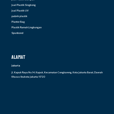
Jual Plastik Singkong
Jual Plastik UV
pabrik plastik
Planter Bag
Plastik Ramah Lingkungan
Spunbond
ALAMAT
Jakarta
Jl. Kapuk Raya No.14, Kapuk, Kecamatan Cengkareng, Kota Jakarta Barat, Daerah
Khusus Ibukota Jakarta 11720