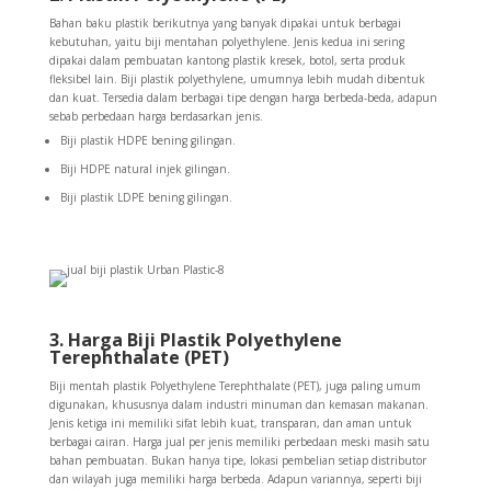
Bahan baku plastik berikutnya yang banyak dipakai untuk berbagai
kebutuhan, yaitu biji mentahan polyethylene. Jenis kedua ini sering
dipakai dalam pembuatan kantong plastik kresek, botol, serta produk
fleksibel lain. Biji plastik polyethylene, umumnya lebih mudah dibentuk
dan kuat. Tersedia dalam berbagai tipe dengan harga berbeda-beda, adapun
sebab perbedaan harga berdasarkan jenis.
Biji plastik HDPE bening gilingan.
Biji HDPE natural injek gilingan.
Biji plastik LDPE bening gilingan.
3. Harga Biji Plastik Polyethylene
Terephthalate (PET)
Biji mentah plastik Polyethylene Terephthalate (PET), juga paling umum
digunakan, khususnya dalam industri minuman dan kemasan makanan.
Jenis ketiga ini memiliki sifat lebih kuat, transparan, dan aman untuk
berbagai cairan. Harga jual per jenis memiliki perbedaan meski masih satu
bahan pembuatan. Bukan hanya tipe, lokasi pembelian setiap distributor
dan wilayah juga memiliki harga berbeda. Adapun variannya, seperti biji