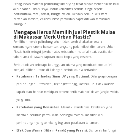
Penggunaan material pelindung tanah yang tepat sangat menentukan hasil
akhir panen. Khususnya untuk komoditas bernilai tinggi seperti
hortikultura, cabai, tomat, hingga melon. Dengan beralih ke sistem
pertanian modern, efisiensi biaya perawatan dapat ditekan seminimal
mungkin.
Mengapa Harus Memilih Jual Plastik Mulsa
di Makassar Merk Urban Plastic?
Pemilihan merek pelindung lahan tidak boleh dilakukan secara
sembarangan karena berdampak langsung pada mikroiklim tanah. Urban
Plastic hadir sebagai jawaban atas kebutuhan material kuat, elastis, dan
tahan lama di bawah paparan cuaca tropis yang ekstrem.
Berikut adalah beberapa keunggulan utama yang membuat produk ini
menjadi pilihan utama di kalangan pecinta dunia pertanian:
Ketahanan Terhadap Sinar UV yang Optimal:
Dilengkapi dengan
perlindungan ultraviolet (UV) tingkat tinggi, material ini tidak mudah
rapuh atau hancur meskipun terkena terik matahari dalam jangka waktu
yang lama.
Ketebalan yang Konsisten:
Memiliki standarisasi ketebalan yang
merata di seluruh permukaan. Sehingga mampu memberikan
perlindungan yang seimbang bagi area perakaran tanaman.
Efek Dua Warna (Hitam-Perak) yang Presisi:
Sisi perak berfungsi