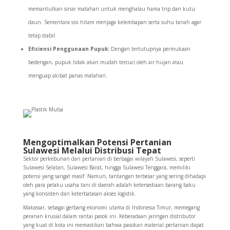
memantulkan sinar matahari untuk menghalau hama trip dan kutu
daun. Sementara sisi hitam menjaga kelembapan serta suhu tanah agar
tetap stabil.
Efisiensi Penggunaan Pupuk:
Dengan tertutupnya permukaan
bedengan, pupuk tidak akan mudah tercuci oleh air hujan atau
menguap akibat panas matahari.
Mengoptimalkan Potensi Pertanian
Sulawesi Melalui Distribusi Tepat
Sektor perkebunan dan pertanian di berbagai wilayah Sulawesi, seperti
Sulawesi Selatan, Sulawesi Barat, hingga Sulawesi Tenggara, memiliki
potensi yang sangat masif. Namun, tantangan terbesar yang sering dihadapi
oleh para pelaku usaha tani di daerah adalah ketersediaan barang baku
yang konsisten dan keterbatasan akses logistik.
Makassar, sebagai gerbang ekonomi utama di Indonesia Timur, memegang
peranan krusial dalam rantai pasok ini. Keberadaan jaringan distributor
yang kuat di kota ini memastikan bahwa pasokan material pertanian dapat