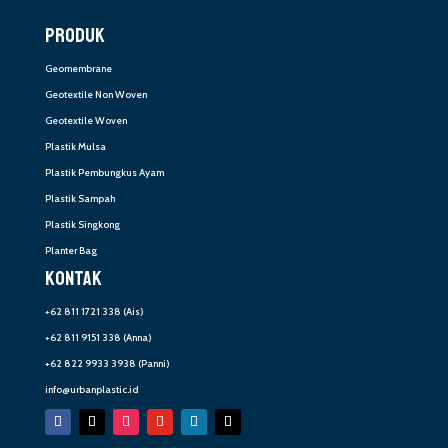
PRODUK
Geomembrane
Geotextile Non Woven
Geotextile Woven
Plastik Mulsa
Plastik Pembungkus Ayam
Plastik Sampah
Plastik Singkong
Planter Bag
KONTAK
+62 811 1721 338
(Ais)
+62 811 9151 338
(Anna)
+62 822 9933 3938
(Panni)
info@urbanplastic.id