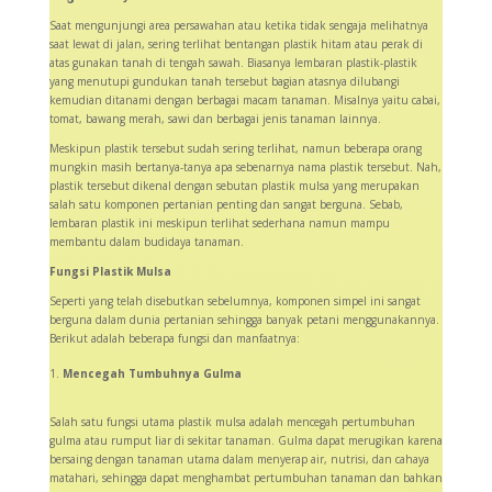
Saat mengunjungi area persawahan atau ketika tidak sengaja melihatnya
saat lewat di jalan, sering terlihat bentangan plastik hitam atau perak di
atas gunakan tanah di tengah sawah. Biasanya lembaran plastik-plastik
yang menutupi gundukan tanah tersebut bagian atasnya dilubangi
kemudian ditanami dengan berbagai macam tanaman. Misalnya yaitu cabai,
tomat, bawang merah, sawi dan berbagai jenis tanaman lainnya.
Meskipun plastik tersebut sudah sering terlihat, namun beberapa orang
mungkin masih bertanya-tanya apa sebenarnya nama plastik tersebut. Nah,
plastik tersebut dikenal dengan sebutan plastik mulsa yang merupakan
salah satu komponen pertanian penting dan sangat berguna. Sebab,
lembaran plastik ini meskipun terlihat sederhana namun mampu
membantu dalam budidaya tanaman.
Fungsi Plastik Mulsa
Seperti yang telah disebutkan sebelumnya, komponen simpel ini sangat
berguna dalam dunia pertanian sehingga banyak petani menggunakannya.
Berikut adalah beberapa fungsi dan manfaatnya:
Mencegah Tumbuhnya Gulma
Salah satu fungsi utama plastik mulsa adalah mencegah pertumbuhan
gulma atau rumput liar di sekitar tanaman. Gulma dapat merugikan karena
bersaing dengan tanaman utama dalam menyerap air, nutrisi, dan cahaya
matahari, sehingga dapat menghambat pertumbuhan tanaman dan bahkan