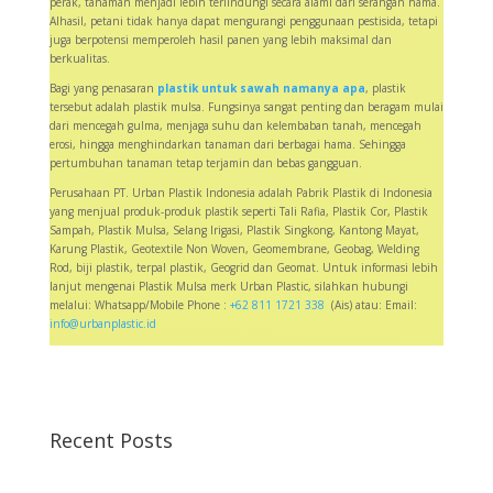
perak, tanaman menjadi lebih terlindungi secara alami dari serangan hama.
Alhasil, petani tidak hanya dapat mengurangi penggunaan pestisida, tetapi
juga berpotensi memperoleh hasil panen yang lebih maksimal dan
berkualitas.
Bagi yang penasaran
plastik untuk sawah namanya apa
, plastik
tersebut adalah plastik mulsa. Fungsinya sangat penting dan beragam mulai
dari mencegah gulma, menjaga suhu dan kelembaban tanah, mencegah
erosi, hingga menghindarkan tanaman dari berbagai hama. Sehingga
pertumbuhan tanaman tetap terjamin dan bebas gangguan.
Perusahaan PT. Urban Plastik Indonesia adalah Pabrik Plastik di Indonesia
yang menjual produk-produk plastik seperti Tali Rafia, Plastik Cor, Plastik
Sampah, Plastik Mulsa, Selang Irigasi, Plastik Singkong, Kantong Mayat,
Karung Plastik, Geotextile Non Woven, Geomembrane, Geobag, Welding
Rod, biji plastik, terpal plastik, Geogrid dan Geomat. Untuk informasi lebih
lanjut mengenai Plastik Mulsa merk Urban Plastic, silahkan hubungi
melalui: Whatsapp/Mobile Phone :
+62 811 1721 338
(Ais) atau: Email:
info@urbanplastic.id
Recent Posts