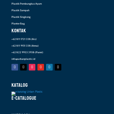
Plastik Pembungkus Ayam
Plastik Sampah
Plastik Singkong
Planter Bag
KONTAK
+62 811 1721 338
(Ais)
+62 811 9151 338
(Anna)
+62 822 9933 3938
(Panni)
info@urbanplastic.id
KATALOG
E-CATALOGUE