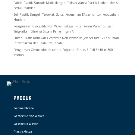
Pabrik Plastik Sampah Medis dengan Pilihan Warna Plastik Limbah Medis
Sesuai Standar
Beli Plastik Sampah Terdekat, Solusi Kebersihan Efisien untuk Kebutuhan
Hunian
Penggunaan Geotextile Non Woven sebagai Filter Kolam Penampungan,
Tingkatkan Efisiensi Sistem Penyaringan Air
Urban Plastic Kirimkan Geotextile Non Woven ke Jember untuk Perkuatan
Infrastruktur dan Stabilitas Tanah
Pengiriman Geomembrane untuk Project di Sanur, 6 Roll 6×10 m 300
Mikron
PRODUK
Geomembrane
Geotextile Non Woven
Geotextile Woven
Plastik Mulsa