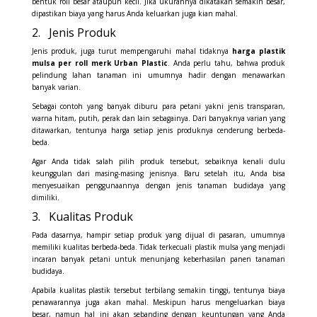
bentuk roll besar ataupun kecil. Jika ukurannya dikatakan semakin besar,
dipastikan biaya yang harus Anda keluarkan juga kian mahal.
2. Jenis Produk
Jenis produk, juga turut mempengaruhi mahal tidaknya
harga plastik
mulsa per roll merk Urban Plastic
. Anda perlu tahu, bahwa produk
pelindung lahan tanaman ini umumnya hadir dengan menawarkan
banyak varian.
Sebagai contoh yang banyak diburu para petani yakni jenis transparan,
warna hitam, putih, perak dan lain sebagainya. Dari banyaknya varian yang
ditawarkan, tentunya harga setiap jenis produknya cenderung berbeda-
beda.
Agar Anda tidak salah pilih produk tersebut, sebaiknya kenali dulu
keunggulan dari masing-masing jenisnya. Baru setelah itu, Anda bisa
menyesuaikan penggunaannya dengan jenis tanaman budidaya yang
dimiliki.
3. Kualitas Produk
Pada dasarnya, hampir setiap produk yang dijual di pasaran, umumnya
memiliki kualitas berbeda-beda. Tidak terkecuali plastik mulsa yang menjadi
incaran banyak petani untuk menunjang keberhasilan panen tanaman
budidaya.
Apabila kualitas plastik tersebut terbilang semakin tinggi, tentunya biaya
penawarannya juga akan mahal. Meskipun harus mengeluarkan biaya
besar, namun hal ini akan sebanding dengan keuntungan yang Anda