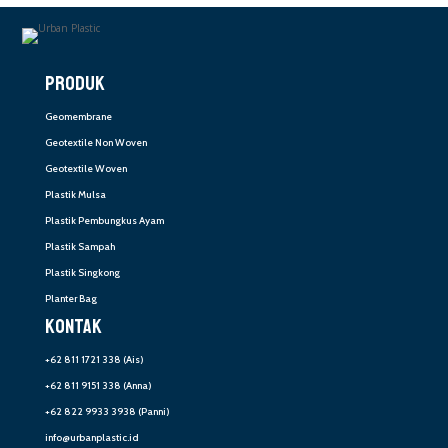
PRODUK
Geomembrane
Geotextile Non Woven
Geotextile Woven
Plastik Mulsa
Plastik Pembungkus Ayam
Plastik Sampah
Plastik Singkong
Planter Bag
KONTAK
+62 811 1721 338
(Ais)
+62 811 9151 338
(Anna)
+62 822 9933 3938
(Panni)
info@urbanplastic.id