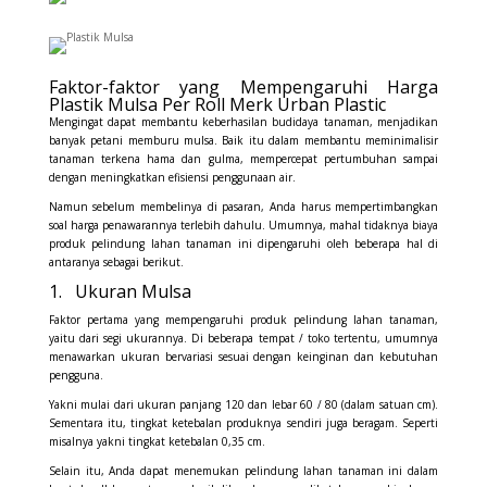
Faktor-faktor yang Mempengaruhi Harga
Plastik Mulsa Per Roll Merk Urban Plastic
Mengingat dapat membantu keberhasilan budidaya tanaman, menjadikan
banyak petani memburu mulsa. Baik itu dalam membantu meminimalisir
tanaman terkena hama dan gulma, mempercepat pertumbuhan sampai
dengan meningkatkan efisiensi penggunaan air.
Namun sebelum membelinya di pasaran, Anda harus mempertimbangkan
soal harga penawarannya terlebih dahulu. Umumnya, mahal tidaknya biaya
produk pelindung lahan tanaman ini dipengaruhi oleh beberapa hal di
antaranya sebagai berikut.
1. Ukuran Mulsa
Faktor pertama yang mempengaruhi produk pelindung lahan tanaman,
yaitu dari segi ukurannya. Di beberapa tempat / toko tertentu, umumnya
menawarkan ukuran bervariasi sesuai dengan keinginan dan kebutuhan
pengguna.
Yakni mulai dari ukuran panjang 120 dan lebar 60 / 80 (dalam satuan cm).
Sementara itu, tingkat ketebalan produknya sendiri juga beragam. Seperti
misalnya yakni tingkat ketebalan 0,35 cm.
Selain itu, Anda dapat menemukan pelindung lahan tanaman ini dalam