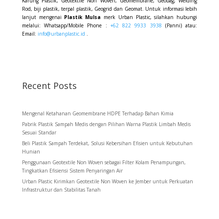
Karung Plastik, Geotextile Non Woven, Geomembrane, Geobag, Welding
Rod, biji plastik, terpal plastik, Geogrid dan Geomat. Untuk informasi lebih
lanjut mengenai
Plastik Mulsa
merk Urban Plastic, silahkan hubungi
melalui: Whatsapp/Mobile Phone :
+62 822 9933 3938
(Panni) atau:
Email:
info@urbanplastic.id
.
Recent Posts
Mengenal Ketahanan Geomembrane HDPE Terhadap Bahan Kimia
Pabrik Plastik Sampah Medis dengan Pilihan Warna Plastik Limbah Medis
Sesuai Standar
Beli Plastik Sampah Terdekat, Solusi Kebersihan Efisien untuk Kebutuhan
Hunian
Penggunaan Geotextile Non Woven sebagai Filter Kolam Penampungan,
Tingkatkan Efisiensi Sistem Penyaringan Air
Urban Plastic Kirimkan Geotextile Non Woven ke Jember untuk Perkuatan
Infrastruktur dan Stabilitas Tanah