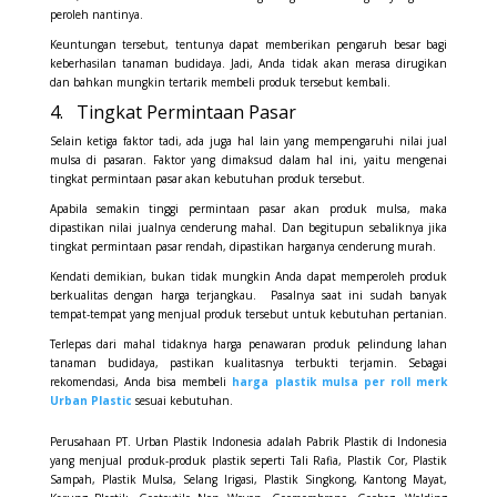
peroleh nantinya.
Keuntungan tersebut, tentunya dapat memberikan pengaruh besar bagi
keberhasilan tanaman budidaya. Jadi, Anda tidak akan merasa dirugikan
dan bahkan mungkin tertarik membeli produk tersebut kembali.
4. Tingkat Permintaan Pasar
Selain ketiga faktor tadi, ada juga hal lain yang mempengaruhi nilai jual
mulsa di pasaran. Faktor yang dimaksud dalam hal ini, yaitu mengenai
tingkat permintaan pasar akan kebutuhan produk tersebut.
Apabila semakin tinggi permintaan pasar akan produk mulsa, maka
dipastikan nilai jualnya cenderung mahal. Dan begitupun sebaliknya jika
tingkat permintaan pasar rendah, dipastikan harganya cenderung murah.
Kendati demikian, bukan tidak mungkin Anda dapat memperoleh produk
berkualitas dengan harga terjangkau. Pasalnya saat ini sudah banyak
tempat-tempat yang menjual produk tersebut untuk kebutuhan pertanian.
Terlepas dari mahal tidaknya harga penawaran produk pelindung lahan
tanaman budidaya, pastikan kualitasnya terbukti terjamin. Sebagai
rekomendasi, Anda bisa membeli
harga plastik mulsa per roll merk
Urban Plastic
sesuai kebutuhan.
Perusahaan PT. Urban Plastik Indonesia adalah Pabrik Plastik di Indonesia
yang menjual produk-produk plastik seperti Tali Rafia, Plastik Cor, Plastik
Sampah, Plastik Mulsa, Selang Irigasi, Plastik Singkong, Kantong Mayat,