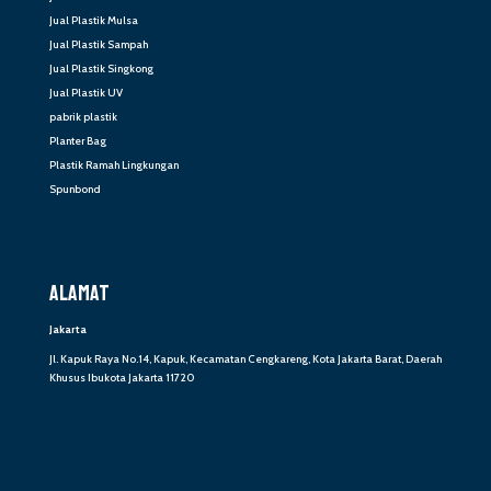
Jual Plastik Mulsa
Jual Plastik Sampah
Jual Plastik Singkong
Jual Plastik UV
pabrik plastik
Planter Bag
Plastik Ramah Lingkungan
Spunbond
ALAMAT
Jakarta
Jl. Kapuk Raya No.14, Kapuk, Kecamatan Cengkareng, Kota Jakarta Barat, Daerah
Khusus Ibukota Jakarta 11720