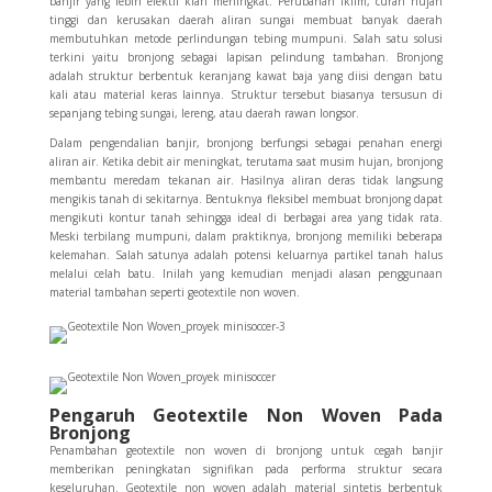
banjir yang lebih efektif kian meningkat. Perubahan iklim, curah hujan
tinggi dan kerusakan daerah aliran sungai membuat banyak daerah
membutuhkan metode perlindungan tebing mumpuni.
Salah satu solusi
terkini yaitu bronjong sebagai lapisan pelindung tambahan. Bronjong
adalah struktur berbentuk keranjang kawat baja yang diisi dengan batu
kali atau material keras lainnya. Struktur tersebut biasanya tersusun di
sepanjang tebing sungai, lereng, atau daerah rawan longsor.
Dalam pengendalian banjir, bronjong berfungsi sebagai penahan energi
aliran air. Ketika debit air meningkat, terutama saat musim hujan, bronjong
membantu meredam tekanan air. Hasilnya aliran deras tidak langsung
mengikis tanah di sekitarnya. Bentuknya fleksibel membuat bronjong dapat
mengikuti kontur tanah sehingga ideal di berbagai area yang tidak rata.
Meski terbilang mumpuni, dalam praktiknya, bronjong memiliki beberapa
kelemahan. Salah satunya adalah potensi keluarnya partikel tanah halus
melalui celah batu. Inilah yang kemudian menjadi alasan penggunaan
material tambahan seperti geotextile non woven.
Pengaruh Geotextile Non Woven Pada
Bronjong
Penambahan geotextile non woven di bronjong untuk cegah banjir
memberikan peningkatan signifikan pada performa struktur secara
keseluruhan. Geotextile non woven adalah material sintetis berbentuk