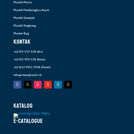
Plastik Mulsa
Plastik Pembungkus Ayam
Plastik Sampah
Plastik Singkong
Planter Bag
KONTAK
+62 811 1721 338
(Ais)
+62 811 9151 338
(Anna)
+62 822 9933 3938
(Panni)
info@urbanplastic.id
KATALOG
E-CATALOGUE