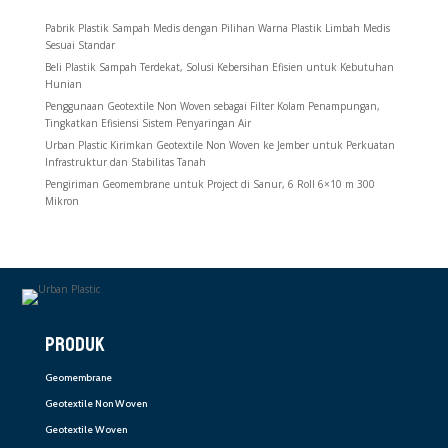
Pabrik Plastik Sampah Medis dengan Pilihan Warna Plastik Limbah Medis
Sesuai Standar
Beli Plastik Sampah Terdekat, Solusi Kebersihan Efisien untuk Kebutuhan
Hunian
Penggunaan Geotextile Non Woven sebagai Filter Kolam Penampungan,
Tingkatkan Efisiensi Sistem Penyaringan Air
Urban Plastic Kirimkan Geotextile Non Woven ke Jember untuk Perkuatan
Infrastruktur dan Stabilitas Tanah
Pengiriman Geomembrane untuk Project di Sanur, 6 Roll 6×10 m 300
Mikron
PRODUK
Geomembrane
Geotextile Non Woven
Geotextile Woven