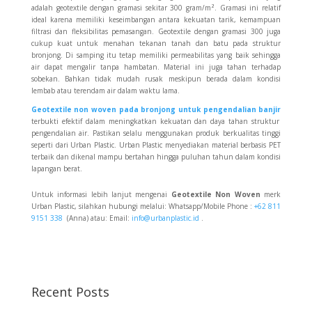
adalah geotextile dengan gramasi sekitar 300 gram/m². Gramasi ini relatif
ideal karena memiliki keseimbangan antara kekuatan tarik, kemampuan
filtrasi dan fleksibilitas pemasangan.
Geotextile dengan gramasi 300 juga
cukup kuat untuk menahan tekanan tanah dan batu pada struktur
bronjong. Di samping itu tetap memiliki permeabilitas yang baik sehingga
air dapat mengalir tanpa hambatan. Material ini juga tahan terhadap
sobekan. Bahkan tidak mudah rusak meskipun berada dalam kondisi
lembab atau terendam air dalam waktu lama.
Geotextile non woven pada bronjong untuk pengendalian banjir
terbukti efektif dalam meningkatkan kekuatan dan daya tahan struktur
pengendalian air. Pastikan selalu menggunakan produk berkualitas tinggi
seperti dari Urban Plastic. Urban Plastic menyediakan material berbasis PET
terbaik dan dikenal mampu bertahan hingga puluhan tahun dalam kondisi
lapangan berat.
Untuk informasi lebih lanjut mengenai
Geotextile Non Woven
merk
Urban Plastic, silahkan hubungi melalui: Whatsapp/Mobile Phone :
+62 811
9151 338
(Anna) atau: Email:
info@urbanplastic.id
.
Recent Posts