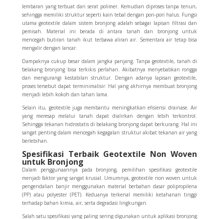
lembaran yang terbuat dari serat polimer. Kemudian diproses tanpa tenun,
sehingga memiliki struktur seperti kain tebal dengan pori-pori halus.
Fungsi
utama geotextile dalam sistem bronjong adalah sebagai lapisan filtrasi dan
pemisah. Material ini berada di antara tanah dan bronjong untuk
mencegah butiran tanah ikut terbawa aliran air. Sementara air tetap bisa
mengalir dengan lancar.
Dampaknya cukup besar dalam jangka panjang. Tanpa geotextile, tanah di
belakang bronjong bisa terkikis perlahan. Akibatnya menyebabkan rongga
dan mengurangi kestabilan struktur. Dengan adanya lapisan geotextile,
proses tersebut dapat terminimalisir. Hal yang akhirnya membuat bronjong
menjadi lebih kokoh dan tahan lama.
Selain itu, geotextile juga membantu meningkatkan efisiensi drainase. Air
yang meresap melalui tanah dapat dialirkan dengan lebih terkontrol.
Sehingga tekanan hidrostatis di belakang bronjong dapat berkurang. Hal ini
sangat penting dalam mencegah kegagalan struktur akibat tekanan air yang
berlebihan.
Spesifikasi Terbaik Geotextile Non Woven
untuk Bronjong
Dalam penggunaannya pada bronjong, pemilihan spesifikasi geotextile
menjadi faktor yang sangat krusial. Umumnya, geotextile non woven untuk
pengendalian banjir menggunakan material berbahan dasar polipropilena
(PP) atau polyester (PET). Keduanya terkenal memiliki ketahanan tinggi
terhadap bahan kimia, air, serta degradasi lingkungan.
Salah satu spesifikasi yang paling sering digunakan untuk aplikasi bronjong