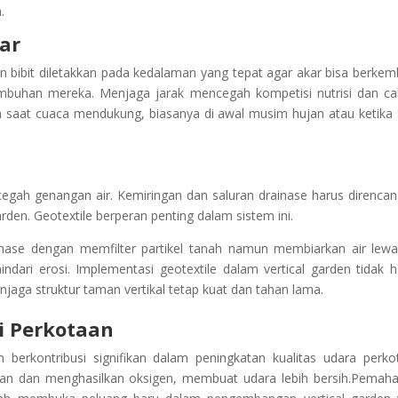
.
ar
n bibit diletakkan pada kedalaman yang tepat agar akar bisa berke
rtumbuhan mereka. Menjaga jarak mencegah kompetisi nutrisi dan c
 saat cuaca mendukung, biasanya di awal musim hujan atau ketika
ncegah genangan air. Kemiringan dan saluran drainase harus direnca
den. Geotextile berperan penting dalam sistem ini.
ase dengan memfilter partikel tanah namun membiarkan air lewat
dari erosi. Implementasi geotextile dalam vertical garden tidak 
ga struktur taman vertikal tetap kuat dan tahan lama.
i Perkotaan
berkontribusi signifikan dalam peningkatan kualitas udara perko
tan dan menghasilkan oksigen, membuat udara lebih bersih.Pema