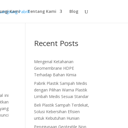
ungi Kami
Tentang Kami
Blog
Recent Posts
Mengenal Ketahanan
Geomembrane HDPE
Terhadap Bahan Kimia
Pabrik Plastik Sampah Medis
dengan Pilihan Warna Plastik
l ini
Limbah Medis Sesuai Standar
atkan
Beli Plastik Sampah Terdekat,
 yang
Solusi Kebersihan Efisien
kunci
untuk Kebutuhan Hunian
Penggunaan Geotextile Non