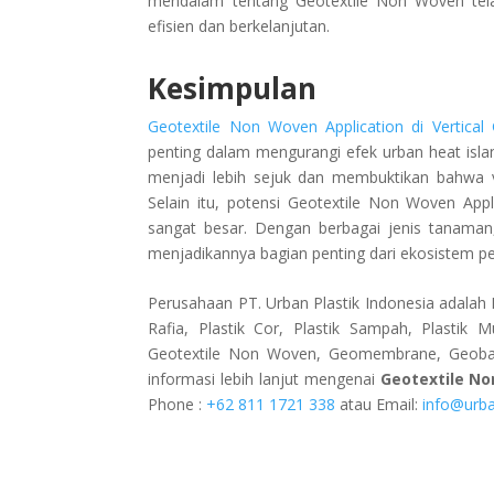
mendalam tentang Geotextile Non Woven tel
efisien dan berkelanjutan.
Kesimpulan
Geotextile Non Woven Application di Vertical
penting dalam mengurangi efek urban heat isla
menjadi lebih sejuk dan membuktikan bahwa ve
Selain itu, potensi Geotextile Non Woven App
sangat besar. Dengan berbagai jenis tanaman,
menjadikannya bagian penting dari ekosistem p
Perusahaan PT. Urban Plastik Indonesia adalah P
Rafia, Plastik Cor, Plastik Sampah, Plastik M
Geotextile Non Woven, Geomembrane, Geobag, 
informasi lebih lanjut mengenai
Geotextile N
Phone :
+62 811 1721 338
atau Email:
info@urba