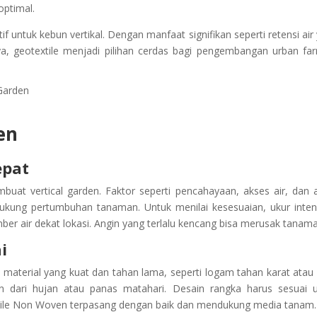
optimal.
 untuk kebun vertikal. Dengan manfaat signifikan seperti retensi air
iaya, geotextile menjadi pilihan cerdas bagi pengembangan urban fa
en
epat
uat vertical garden. Faktor seperti pencahayaan, akses air, dan 
ukung pertumbuhan tanaman. Untuk menilai kesesuaian, ukur inten
ber air dekat lokasi. Angin yang terlalu kencang bisa merusak tanam
i
ih material yang kuat dan tahan lama, seperti logam tahan karat atau
n dari hujan atau panas matahari. Desain rangka harus sesuai 
tile Non Woven terpasang dengan baik dan mendukung media tanam.