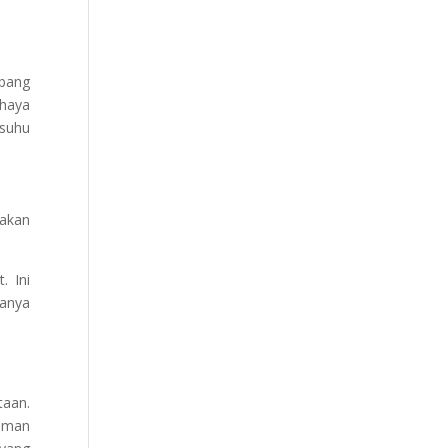
mbang
ahaya
 suhu
nakan
. Ini
hanya
taan.
haman