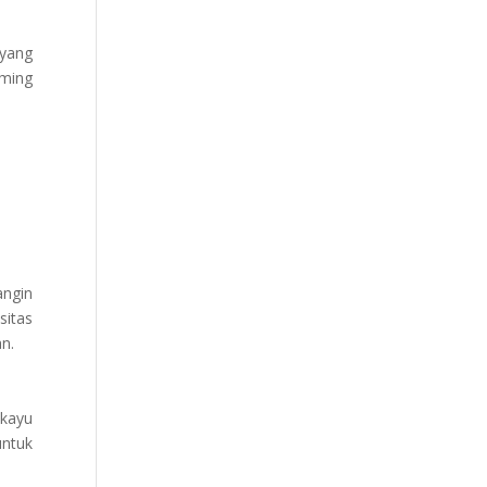
 yang
rming
angin
sitas
an.
 kayu
untuk