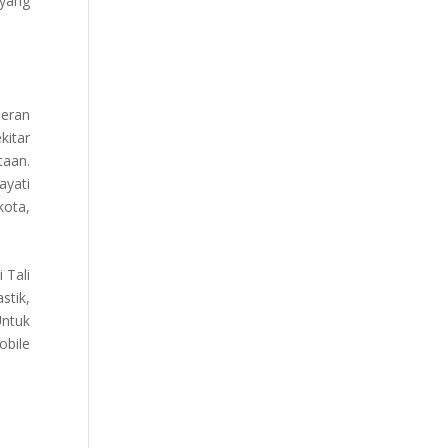
yang
peran
kitar
taan.
ayati
kota,
 Tali
stik,
Untuk
obile