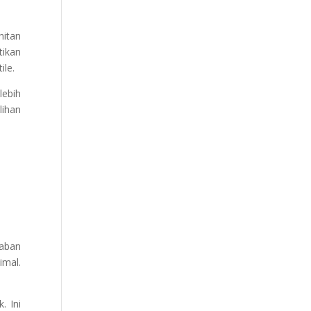
hitan
tikan
ile.
lebih
lihan
baban
imal.
. Ini