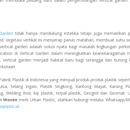
ah membuka peluang baru dalam pengembangan vertical garden 
 Garden
tidak hanya mendukung estetika tetapi juga memainkan 
nd. Vegetasi vertikal ini menyerap panas matahari, membuat suhu se
rtical garden adalah solusi nyata bagi masalah lingkungan perko
lication di Vertical Garden dalam meningkatkan keanekaragaman h
 vertical garden menjadi habitat baru bagi serangga dan burung 
erkotaan.
abrik Plastik di Indonesia yang menjual produk-produk plastik seperti
ulsa, Selang Irigasi, Plastik Singkong, Kantong Mayat, Karung Pla
Welding Rod, biji plastik, terpal plastik, Geogrid dan Geomat. 
on Woven
merk Urban Plastic, silahkan hubungi melalui: Whatsapp/M
nplastic.id
.