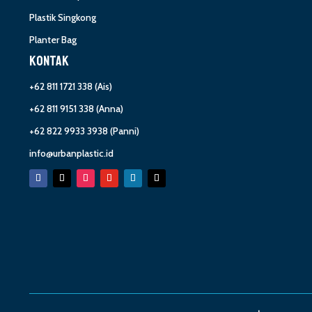
Plastik Singkong
Planter Bag
KONTAK
+62 811 1721 338
(Ais)
+62 811 9151 338
(Anna)
+62 822 9933 3938
(Panni)
info@urbanplastic.id