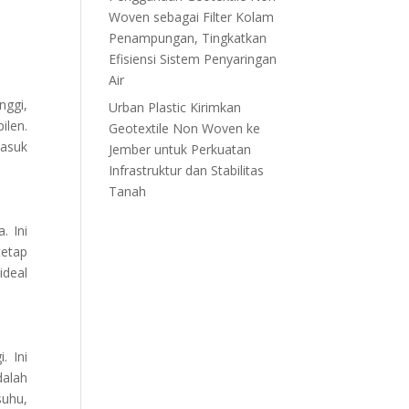
Woven sebagai Filter Kolam
Penampungan, Tingkatkan
Efisiensi Sistem Penyaringan
Air
nggi,
Urban Plastic Kirimkan
ilen.
Geotextile Non Woven ke
masuk
Jember untuk Perkuatan
Infrastruktur dan Stabilitas
Tanah
. Ini
tetap
ideal
. Ini
dalah
suhu,