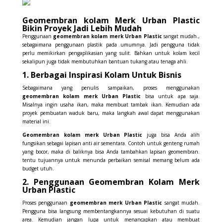
Geomembran kolam Merk Urban Plastic
Bikin Proyek Jadi Lebih Mudah
Penggunaan
geomembran kolam merk Urban Plastic
sangat mudah.,
sebagaimana penggunaan plastik pada umumnya. Jadi pengguna tidak
perlu memikirkan pengaplikasian yang sulit. Bahkan untuk kolam kecil
sekalipun juga tidak membutuhkan bantuan tukang atau tenaga ahli.
1. Berbagai Inspirasi Kolam Untuk Bisnis
Sebagaimana yang penulis sampaikan, proses menggunakan
geomembran kolam merk Urban Plastic
bisa untuk apa saja.
Misalnya ingin usaha ikan, maka membuat tambak ikan. Kemudian ada
proyek pembuatan waduk baru, maka langkah awal dapat menggunakan
material ini.
Geomembran kolam merk Urban Plastic
juga bisa Anda alih
fungsikan sebagai lapisan anti air sementara. Contoh untuk genteng rumah
yang bocor, maka di baliknya bisa Anda tambahkan lapisan geomembran.
tentu tujuannya untuk menunda perbaikan semisal memang belum ada
budget utuh.
2. Penggunaan Geomembran Kolam Merk
Urban Plastic
Proses penggunaan
geomembran merk Urban Plastic
sangat mudah.
Pengguna bisa langsung membentangkannya sesuai kebutuhan di suatu
area. Kemudian jangan lupa untuk menancapkan atau membuat