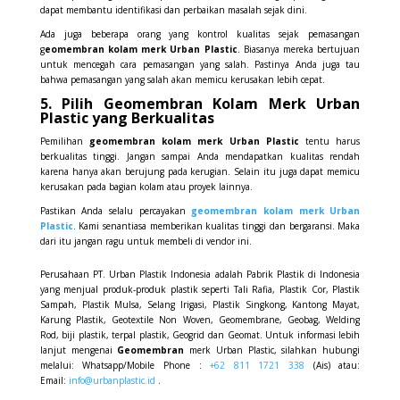
dapat membantu identifikasi dan perbaikan masalah sejak dini.
Ada juga beberapa orang yang kontrol kualitas sejak pemasangan
g
eomembran kolam merk Urban Plastic
. Biasanya mereka bertujuan
untuk mencegah cara pemasangan yang salah. Pastinya Anda juga tau
bahwa pemasangan yang salah akan memicu kerusakan lebih cepat.
5. Pilih Geomembran Kolam Merk Urban
Plastic yang Berkualitas
Pemilihan
geomembran kolam merk Urban Plastic
tentu harus
berkualitas tinggi. Jangan sampai Anda mendapatkan kualitas rendah
karena hanya akan berujung pada kerugian. Selain itu juga dapat memicu
kerusakan pada bagian kolam atau proyek lainnya.
Pastikan Anda selalu percayakan
geomembran kolam merk Urban
Plastic
. Kami senantiasa memberikan kualitas tinggi dan bergaransi. Maka
dari itu jangan ragu untuk membeli di vendor ini.
Perusahaan PT. Urban Plastik Indonesia adalah Pabrik Plastik di Indonesia
yang menjual produk-produk plastik seperti Tali Rafia, Plastik Cor, Plastik
Sampah, Plastik Mulsa, Selang Irigasi, Plastik Singkong, Kantong Mayat,
Karung Plastik, Geotextile Non Woven, Geomembrane, Geobag, Welding
Rod, biji plastik, terpal plastik, Geogrid dan Geomat. Untuk informasi lebih
lanjut mengenai
Geomembran
merk Urban Plastic, silahkan hubungi
melalui: Whatsapp/Mobile Phone :
+62 811 1721 338
(Ais) atau:
Email:
info@urbanplastic.id
.