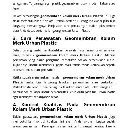
sanggahan. Tujuannya agar plastik geomembran tidak mudah kabur atau
lepas.
Dalam pemasangan
geomembran kolam merk Urban Plastic
ini juga
tidak membutuhkan tipis atau teknik tertentu. Pengguna awam pun bisa
langsung memasangnya. Penjelasan cara pemasangan sudah jelas tertera
atau Anda dapat bertanya langsung ke staff Urban Plastic.
3. Cara Perawatan Geomembran Kolam
Merk Urban Plastic
Setiap barang tentu membutuhkan perawatan agar masa pakai semakin
lama, termasuk
geomembran kolam merk Urban Plastic
. Adapun
perawatan yang harus pengguna perhatikan adalah pemeriksaan rutin.
Tujuannya untuk mendeteksi gejala atau tanda tanda kerusakan seperti
sobekan, retak, atau pemisahan.
Ketika sudah menemukan masalah
geomembran kolam merk Urban
Plastic
maka bisa langsung lakukan pencegahan atau perbaikan.
Perbaikan itu sendiri bisa pengguna lakukan sendiri atau oleh tenaga ahli.
Namun ada baiknya untuk berkonsultasi lebih dulu pada tim Urban Plastic
agar mendapat penanganan cepat.
4. Kontrol Kualitas Pada Geomembran
Kolam Merk Urban Plastic
Selain perawatan,
geomembran kolam merk Urban Plastic
juga
membutuhkan kontrol kualitas. Ini akan Anda lakukan begitu sudah
selesai pemasangan. Penerapan sistem ini tentu sangat penting karena