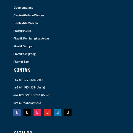
Geomembrane
Geotextile Non Woven
Geotextile Woven
Plastik Mulsa
Plastik Pembungkus Ayam
Plastik Sampah
Plastik Singkong
Planter Bag
KONTAK
+62 811 1721 338
(Ais)
+62 811 9151 338
(Anna)
+62 822 9933 3938
(Panni)
info@urbanplastic.id