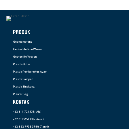
PRODUK
Geomembrane
Geotextile Non Woven
Geotextile Woven
Plastik Mulsa
Plastik Pembungkus Ayam
Plastik Sampah
Plastik Singkong
Planter Bag
KONTAK
+62 811 1721 338
(Ais)
+62 811 9151 338
(Anna)
+62 822 9933 3938
(Panni)