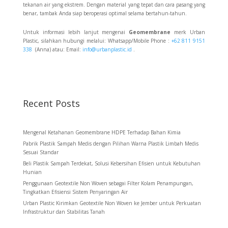
tekanan air yang ekstrem. Dengan material yang tepat dan cara pasang yang
benar, tambak Anda siap beroperasi optimal selama bertahun-tahun.
Untuk informasi lebih lanjut mengenai
Geomembrane
merk Urban
Plastic, silahkan hubungi melalui: Whatsapp/Mobile Phone :
+62 811 9151
338
(Anna) atau: Email:
info@urbanplastic.id
.
Recent Posts
Mengenal Ketahanan Geomembrane HDPE Terhadap Bahan Kimia
Pabrik Plastik Sampah Medis dengan Pilihan Warna Plastik Limbah Medis
Sesuai Standar
Beli Plastik Sampah Terdekat, Solusi Kebersihan Efisien untuk Kebutuhan
Hunian
Penggunaan Geotextile Non Woven sebagai Filter Kolam Penampungan,
Tingkatkan Efisiensi Sistem Penyaringan Air
Urban Plastic Kirimkan Geotextile Non Woven ke Jember untuk Perkuatan
Infrastruktur dan Stabilitas Tanah