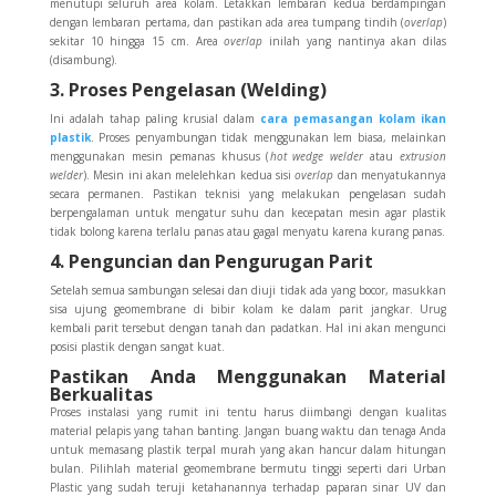
menutupi seluruh area kolam. Letakkan lembaran kedua berdampingan
dengan lembaran pertama, dan pastikan ada area tumpang tindih (
overlap
)
sekitar 10 hingga 15 cm. Area
overlap
inilah yang nantinya akan dilas
(disambung).
3. Proses Pengelasan (Welding)
Ini adalah tahap paling krusial dalam
cara pemasangan kolam ikan
plastik
. Proses penyambungan tidak menggunakan lem biasa, melainkan
menggunakan mesin pemanas khusus (
hot wedge welder
atau
extrusion
welder
). Mesin ini akan melelehkan kedua sisi
overlap
dan menyatukannya
secara permanen. Pastikan teknisi yang melakukan pengelasan sudah
berpengalaman untuk mengatur suhu dan kecepatan mesin agar plastik
tidak bolong karena terlalu panas atau gagal menyatu karena kurang panas.
4. Penguncian dan Pengurugan Parit
Setelah semua sambungan selesai dan diuji tidak ada yang bocor, masukkan
sisa ujung geomembrane di bibir kolam ke dalam parit jangkar. Urug
kembali parit tersebut dengan tanah dan padatkan. Hal ini akan mengunci
posisi plastik dengan sangat kuat.
Pastikan Anda Menggunakan Material
Berkualitas
Proses instalasi yang rumit ini tentu harus diimbangi dengan kualitas
material pelapis yang tahan banting. Jangan buang waktu dan tenaga Anda
untuk memasang plastik terpal murah yang akan hancur dalam hitungan
bulan. Pilihlah material geomembrane bermutu tinggi seperti dari Urban
Plastic yang sudah teruji ketahanannya terhadap paparan sinar UV dan