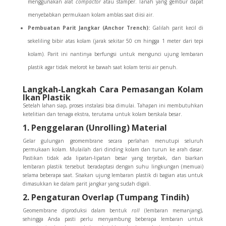
menggunakan alat
compactor
atau stamper. Tanah yang gembur dapat
menyebabkan permukaan kolam amblas saat diisi air.
Pembuatan Parit Jangkar (Anchor Trench):
Galilah parit kecil di
sekeliling bibir atas kolam (jarak sekitar 50 cm hingga 1 meter dari tepi
kolam). Parit ini nantinya berfungsi untuk mengunci ujung lembaran
plastik agar tidak melorot ke bawah saat kolam terisi air penuh.
Langkah-Langkah Cara Pemasangan Kolam
Ikan Plastik
Setelah lahan siap, proses instalasi bisa dimulai. Tahapan ini membutuhkan
ketelitian dan tenaga ekstra, terutama untuk kolam berskala besar.
1. Penggelaran (Unrolling) Material
Gelar gulungan geomembrane secara perlahan menutupi seluruh
permukaan kolam. Mulailah dari dinding kolam dan turun ke arah dasar.
Pastikan tidak ada lipatan-lipatan besar yang terjebak, dan biarkan
lembaran plastik tersebut beradaptasi dengan suhu lingkungan (memuai)
selama beberapa saat. Sisakan ujung lembaran plastik di bagian atas untuk
dimasukkan ke dalam parit jangkar yang sudah digali.
2. Pengaturan Overlap (Tumpang Tindih)
Geomembrane diproduksi dalam bentuk
roll
(lembaran memanjang),
sehingga Anda pasti perlu menyambung beberapa lembaran untuk