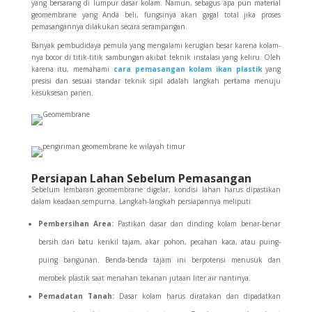
yang bersarang di lumpur dasar kolam. Namun, sebagus apa pun material
geomembrane yang Anda beli, fungsinya akan gagal total jika proses
pemasangannya dilakukan secara serampangan.
Banyak pembudidaya pemula yang mengalami kerugian besar karena kolam-
nya bocor di titik-titik sambungan akibat teknik instalasi yang keliru. Oleh
karena itu, memahami
cara pemasangan kolam ikan plastik
yang
presisi dan sesuai standar teknik sipil adalah langkah pertama menuju
kesuksesan panen.
Persiapan Lahan Sebelum Pemasangan
Sebelum lembaran geomembrane digelar, kondisi lahan harus dipastikan
dalam keadaan sempurna. Langkah-langkah persiapannya meliputi:
Pembersihan Area:
Pastikan dasar dan dinding kolam benar-benar
bersih dari batu kerikil tajam, akar pohon, pecahan kaca, atau puing-
puing bangunan. Benda-benda tajam ini berpotensi menusuk dan
merobek plastik saat menahan tekanan jutaan liter air nantinya.
Pemadatan Tanah:
Dasar kolam harus diratakan dan dipadatkan