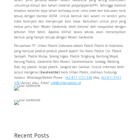
tanah. Jenis pertama adalah Woven Geotextile yang sering ditemukan,
umumnya dibuat dari bahan material polypropylene(PP). Sehingga material
tersebut memiliki daya tahan terhadap sinar ultra violet dan kekuatan tarik
sesuai dengan standar ASTM. Untuk bentuk dari woven ini sendiri yaitu
tidak teranyam dan menyerupai kain biasa. Kemudian untuk jenis yang
kedua yaitu Non Woven Geotextile, lebih dikenal oleh masyarakat dengan
sebutan filter fabric. Apabila dilihat secara sekilas akan menampilkan
bentuk yang hampir serupa dengan Woven Geotextile.
Perusahaan PT. Urban Plastik Indonesia adalah Pabrik Plastik di Indonesia
yang menjual produk-produk plastik seperti Tali Rafia, Plastik Cor, Plastik
Sampah, Plastik Mulsa, Selang Irigasi, Plastik Singkong, Kantong Mayat,
Karung Plastik, Geotextile Non Woven, Geomembrane, Geobag, Welding
Rod, biji plastik, terpal plastik, Geogrid dan Geomat. Untuk informasi lebih
lanjut mengenai (
Geotextile
)
merk Urban Plastic, silahkan hubungi
melalui: Whatsapp/Mobile Phone :
+62 811 1721 338
(Ais),
+62 811 9151
338
(Anna), atau: Email:
info@urbanplastic.id
.
Recent Posts