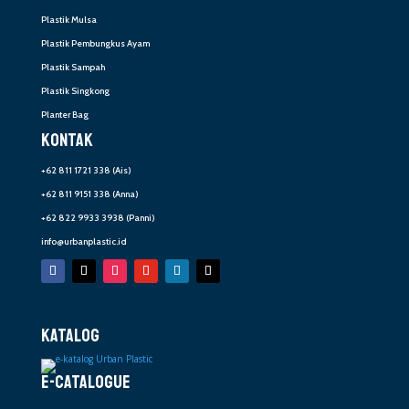
Plastik Mulsa
Plastik Pembungkus Ayam
Plastik Sampah
Plastik Singkong
Planter Bag
KONTAK
+62 811 1721 338
(Ais)
+62 811 9151 338
(Anna)
+62 822 9933 3938
(Panni)
info@urbanplastic.id
KATALOG
E-CATALOGUE