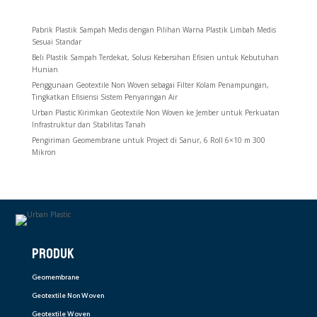
Pabrik Plastik Sampah Medis dengan Pilihan Warna Plastik Limbah Medis
Sesuai Standar
Beli Plastik Sampah Terdekat, Solusi Kebersihan Efisien untuk Kebutuhan
Hunian
Penggunaan Geotextile Non Woven sebagai Filter Kolam Penampungan,
Tingkatkan Efisiensi Sistem Penyaringan Air
Urban Plastic Kirimkan Geotextile Non Woven ke Jember untuk Perkuatan
Infrastruktur dan Stabilitas Tanah
Pengiriman Geomembrane untuk Project di Sanur, 6 Roll 6×10 m 300
Mikron
PRODUK
Geomembrane
Geotextile Non Woven
Geotextile Woven