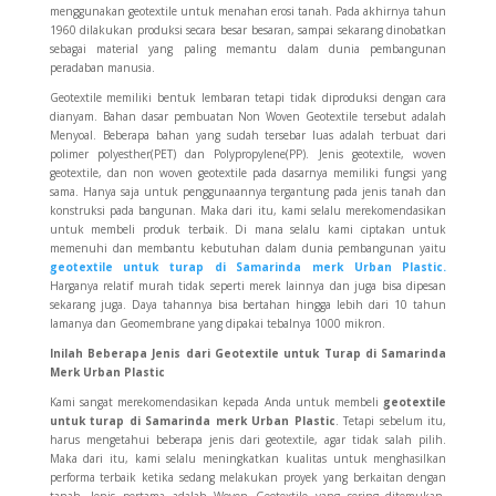
menggunakan geotextile untuk menahan erosi tanah. Pada akhirnya tahun
1960 dilakukan produksi secara besar besaran, sampai sekarang dinobatkan
sebagai material yang paling memantu dalam dunia pembangunan
peradaban manusia.
Geotextile memiliki bentuk lembaran tetapi tidak diproduksi dengan cara
dianyam. Bahan dasar pembuatan Non Woven Geotextile tersebut adalah
Menyoal. Beberapa bahan yang sudah tersebar luas adalah terbuat dari
polimer polyesther(PET) dan Polypropylene(PP). Jenis geotextile, woven
geotextile, dan non woven geotextile pada dasarnya memiliki fungsi yang
sama. Hanya saja untuk penggunaannya tergantung pada jenis tanah dan
konstruksi pada bangunan. Maka dari itu, kami selalu merekomendasikan
untuk membeli produk terbaik. Di mana selalu kami ciptakan untuk
memenuhi dan membantu kebutuhan dalam dunia pembangunan yaitu
geotextile untuk turap di Samarinda merk Urban Plastic.
Harganya relatif murah tidak seperti merek lainnya dan juga bisa dipesan
sekarang juga. Daya tahannya bisa bertahan hingga lebih dari 10 tahun
lamanya dan Geomembrane yang dipakai tebalnya 1000 mikron.
Inilah Beberapa Jenis
dari Geotextile untuk Turap di Samarinda
Merk Urban Plastic
Kami sangat merekomendasikan kepada Anda untuk membeli
geotextile
untuk turap di Samarinda merk Urban Plastic
. Tetapi sebelum itu,
harus mengetahui beberapa jenis dari geotextile, agar tidak salah pilih.
Maka dari itu, kami selalu meningkatkan kualitas untuk menghasilkan
performa terbaik ketika sedang melakukan proyek yang berkaitan dengan