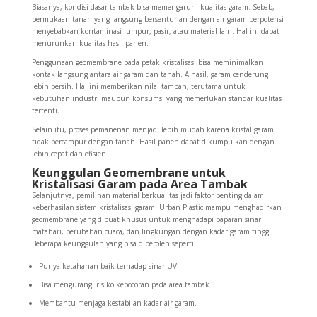
Biasanya, kondisi dasar tambak bisa memengaruhi kualitas garam. Sebab,
permukaan tanah yang langsung bersentuhan dengan air garam berpotensi
menyebabkan kontaminasi lumpur, pasir, atau material lain. Hal ini dapat
menurunkan kualitas hasil panen.
Penggunaan geomembrane pada petak kristalisasi bisa meminimalkan
kontak langsung antara air garam dan tanah. Alhasil, garam cenderung
lebih bersih. Hal ini memberikan nilai tambah, terutama untuk
kebutuhan industri maupun konsumsi yang memerlukan standar kualitas
tertentu.
Selain itu, proses pemanenan menjadi lebih mudah karena kristal garam
tidak bercampur dengan tanah. Hasil panen dapat dikumpulkan dengan
lebih cepat dan efisien.
Keunggulan Geomembrane untuk
Kristalisasi Garam pada Area Tambak
Selanjutnya, pemilihan material berkualitas jadi faktor penting dalam
keberhasilan sistem kristalisasi garam. Urban Plastic mampu menghadirkan
geomembrane yang dibuat khusus untuk menghadapi paparan sinar
matahari, perubahan cuaca, dan lingkungan dengan kadar garam tinggi.
Beberapa keunggulan yang bisa diperoleh seperti:
Punya ketahanan baik terhadap sinar UV.
Bisa mengurangi risiko kebocoran pada area tambak.
Membantu menjaga kestabilan kadar air garam.