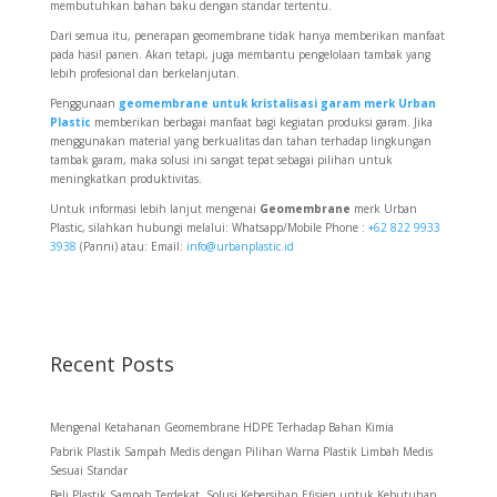
membutuhkan bahan baku dengan standar tertentu.
Dari semua itu, penerapan geomembrane tidak hanya memberikan manfaat
pada hasil panen. Akan tetapi, juga membantu pengelolaan tambak yang
lebih profesional dan berkelanjutan.
Penggunaan
geomembrane untuk kristalisasi garam merk Urban
Plastic
memberikan berbagai manfaat bagi kegiatan produksi garam. Jika
menggunakan material yang berkualitas dan tahan terhadap lingkungan
tambak garam, maka solusi ini sangat tepat sebagai pilihan untuk
meningkatkan produktivitas.
Untuk informasi lebih lanjut mengenai
Geomembrane
merk Urban
Plastic, silahkan hubungi melalui: Whatsapp/Mobile Phone :
+62 822 9933
3938
(Panni) atau: Email:
info@urbanplastic.id
Recent Posts
Mengenal Ketahanan Geomembrane HDPE Terhadap Bahan Kimia
Pabrik Plastik Sampah Medis dengan Pilihan Warna Plastik Limbah Medis
Sesuai Standar
Beli Plastik Sampah Terdekat, Solusi Kebersihan Efisien untuk Kebutuhan