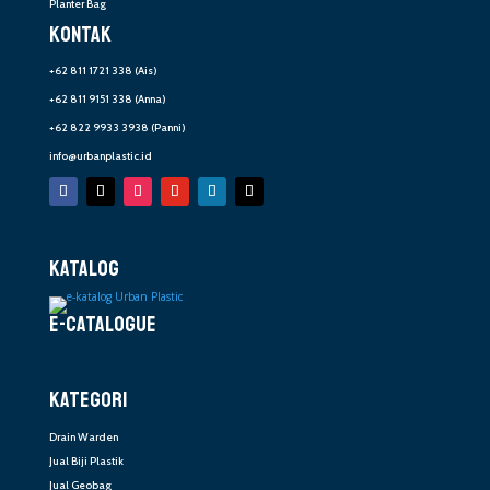
Planter Bag
KONTAK
+62 811 1721 338
(Ais)
+62 811 9151 338
(Anna)
+62 822 9933 3938
(Panni)
info@urbanplastic.id
KATALOG
E-CATALOGUE
KATEGORI
Drain Warden
Jual Biji Plastik
Jual Geobag