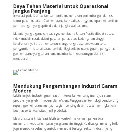
Daya Tahan Material untuk Operasional
Jangka Panjang
Investasi pada fasilitas tambak tentu memerlukan pertimbangan dari sisi
umur pakai material. Geomembrane berkualitas tinggi mampu memberikan
perlindungan yang optimal dalam jangka waktu lama.
Material yang digunakan pada geomembrane Urban Plastic dibuat supaya
tidak mudah rusak akibat paparan panas atau kadar garam tinggi.
Ketahanannya turut membantu mengurangi biaya perawatan serta
penggantian material secara berkala. Bagi pelaku usaha garam, penggunaan
geomembrane yang tahan lama memberikan keuntungan dari sisi
operasional.
Mendukung Pengembangan Industri Garam
Modern
Lebih lanjut, industri garam saat ini terus berkembang menuju sistem
produksi yang lebih modern dan efisien. Penggunaan teknologi pendukung
seperti geomembrane menjadi bagian penting dalam upaya meningkatkan
kualitas serta kuantitas hasil produksi.
Melalui sistem kristalisasi lebih terkontrol, maka hasil panen bisa
memenuhi kebutuhan pasar yang semakin tinggi. Kualitas garam yang baik
juga membuka peluang untuk memasuki berbagai sektor industri yang